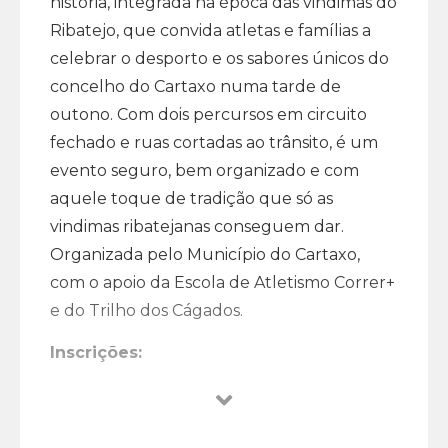
história, integrada na época das vindimas do
Ribatejo, que convida atletas e famílias a
celebrar o desporto e os sabores únicos do
concelho do Cartaxo numa tarde de
outono. Com dois percursos em circuito
fechado e ruas cortadas ao trânsito, é um
evento seguro, bem organizado e com
aquele toque de tradição que só as
vindimas ribatejanas conseguem dar.
Organizada pelo Município do Cartaxo,
com o apoio da Escola de Atletismo Correr+
e do Trilho dos Cágados.
Inscrições:
As inscrições decorrem de 28 de abril a 13
de setembro de 2026, em lap2go.com: