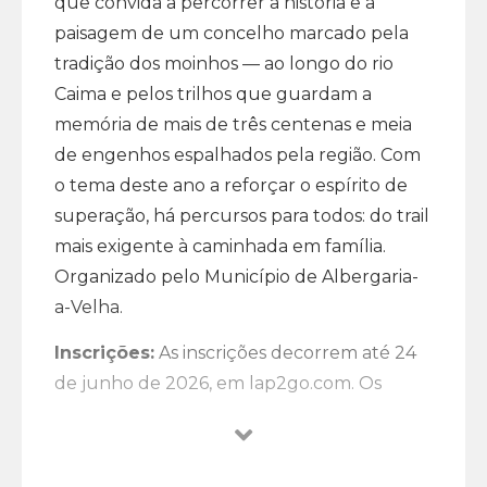
que convida a percorrer a história e a
paisagem de um concelho marcado pela
tradição dos moinhos — ao longo do rio
Caima e pelos trilhos que guardam a
memória de mais de três centenas e meia
de engenhos espalhados pela região. Com
o tema deste ano a reforçar o espírito de
superação, há percursos para todos: do trail
mais exigente à caminhada em família.
Organizado pelo Município de Albergaria-
a-Velha.
Inscrições:
As inscrições decorrem até 24
de junho de 2026, em lap2go.com. Os
valores variam conforme a data:
Até 3 de maio: Trail (22 km ou 15 km): 8 €
| Caminhada: 5 €