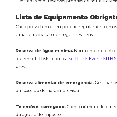
evitadas com reservas próprias de água e comi
Lista de Equipamento Obriga
Cada prova tem o seu próprio regulamento, mas a
uma combinação dos seguintes itens:
Reserva de água mínima.
Normalmente entre 0
ou em soft flasks, como a
SoftFlask EventsMTB S
prova.
Reserva alimentar de emergência.
Géis, barra
em caso de demora imprevista.
Telemóvel carregado.
Com o número de emergê
da água e do impacto.